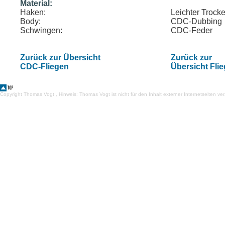
Material:
Haken:
Leichter Trock
Body:
CDC-Dubbing
Schwingen:
CDC-Feder
Zurück zur Übersicht
Zurück zur
CDC-Fliegen
Übersicht Fli
Copyright Thomas Vogt , Hinweis: Thomas Vogt ist nicht für den Inhalt externer Internetseiten ver