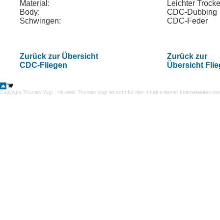
Material:
Leichter Trock
Body:
CDC-Dubbing
Schwingen:
CDC-Feder
Zurück zur Übersicht
Zurück zur
CDC-Fliegen
Übersicht Fli
Copyright Thomas Vogt , Hinweis: Thomas Vogt ist nicht für den Inhalt externer Internetseiten ver