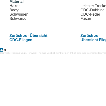
Material:
Haken:
Leichter Trock
Body:
CDC-Dubbing
Schwingen:
CDC-Feder
Schwanz:
Fasan
Zurück zur Übersicht
Zurück zur
CDC-Fliegen
Übersicht Fli
Copyright Thomas Vogt , Hinweis: Thomas Vogt ist nicht für den Inhalt externer Internetseiten ver