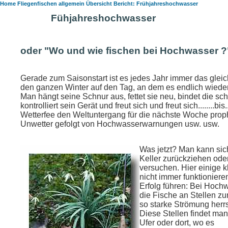
Home
Fliegenfischen
allgemein Übersich
t Bericht: Frühjahreshochwasse
r
Fühjahreshochwasser
oder "Wo und wie fischen bei Hochwasser ?
Gerade zum Saisonstart ist es jedes Jahr immer das gleic
den ganzen Winter auf den Tag, an dem es endlich wiede
Man hängt seine Schnur aus, fettet sie neu, bindet die sc
kontrolliert sein Gerät und freut sich und freut sich........bis..
Wetterfee den Weltuntergang für die nächste Woche prop
Unwetter gefolgt von Hochwasserwarnungen usw. usw.
Was jetzt? Man kann sic
Keller zurückziehen ode
versuchen. Hier einige k
nicht immer funktioniere
Erfolg führen: Bei Hoch
die Fische an Stellen zu
so starke Strömung herrs
Diese Stellen findet ma
Ufer oder dort, wo es